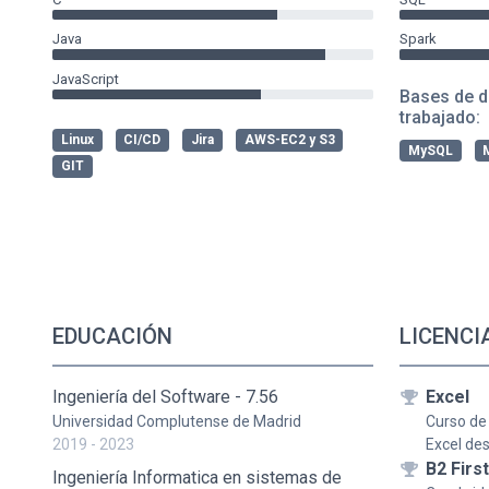
Java
Spark
JavaScript
Bases de d
trabajado:
Linux
CI/CD
Jira
AWS-EC2 y S3
MySQL
GIT
EDUCACIÓN
LICENCI
Ingeniería del Software - 7.56
Excel
Universidad Complutense de Madrid
Curso de
2019 - 2023
Excel des
B2 First
Ingeniería Informatica en sistemas de