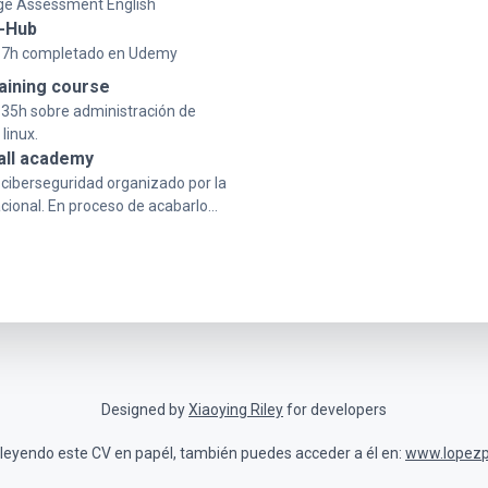
e Assessment English
t-Hub
 7h completado en Udemy
raining course
 35h sobre administración de
linux.
all academy
 ciberseguridad organizado por la
acional. En proceso de acabarlo...
Designed by
Xiaoying Riley
for developers
 leyendo este CV en papél, también puedes acceder a él en:
www.lopezp