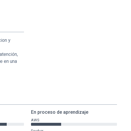
cion y
atención,
me en una
En proceso de aprendizaje
AWS
Docker