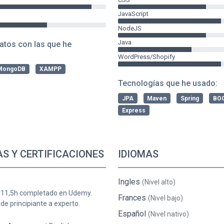
JavaScript
NodeJS
Java
atos con las que he
WordPress/Shopify
MongoDB
XAMPP
Tecnologías que he usado:
JPA
Maven
Spring
BO
Express
AS Y CERTIFICACIONES
IDIOMAS
Ingles
(Nivel alto)
 11,5h completado en Udemy.
Frances
(Nivel bajo)
de principiante a experto.
Español
(Nivel nativo)