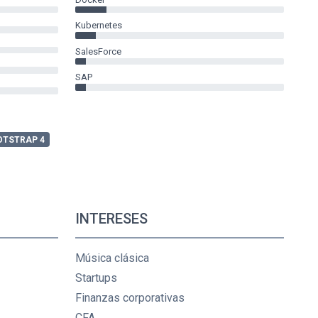
Kubernetes
SalesForce
SAP
OTSTRAP 4
INTERESES
Música clásica
Startups
Finanzas corporativas
CFA